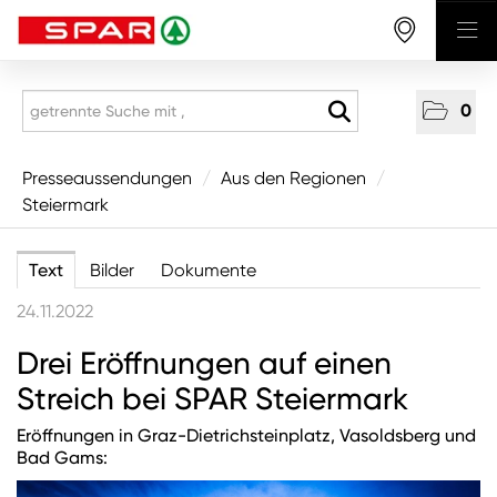
0
Presseaussendungen
Presseaussendungen
/
Aus den Regionen
/
Steiermark
National
Aus den Regionen
Text
Bilder
Dokumente
Vorarlberg
24.11.2022
Tirol
Drei Eröffnungen auf einen
Salzburg
Streich bei SPAR Steiermark
Oberösterreich
Eröffnungen in Graz-Dietrichsteinplatz, Vasoldsberg und
Niederösterreich
Bad Gams:
Wien