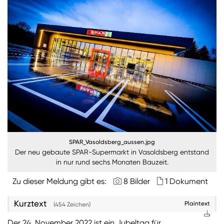
Burgenland
Steiermark
Kärnten
Unternehmen
Nachhaltigkeit
ANMELDEN
Sie wollen unsere aktuellen Medienmitteilungen
SPAR_Vasoldsberg_aussen.jpg
automatisch per E-Mail erhalten? Dann tragen Sie
Der neu gebaute SPAR-Supermarkt in Vasoldsberg entstand
einfach Ihre Daten in unseren
Presseverteiler
ein
in nur rund sechs Monaten Bauzeit.
(Bitte beachten Sie, dass der Presseverteiler
ausschließlich für Medienkontakte und nicht für
Zu dieser Meldung gibt es:
8 Bilder
1 Dokument
Privatpersonen gedacht ist)
:
Kurztext
Plaintext
(454 Zeichen)
Zum Presseverteiler
Der 24. November 2022 ist ein Jubeltag für