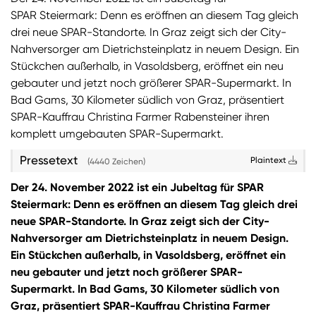
SPAR Steiermark: Denn es eröffnen an diesem Tag gleich
Sie wollen Informationen über aktuelle Aktionen,
drei neue SPAR-Standorte. In Graz zeigt sich der City-
Produktneuheiten, attraktive Gewinnspiele uvm.
Nahversorger am Dietrichsteinplatz in neuem Design. Ein
erhalten? Dann melden Sie sich zum
SPAR
Stückchen außerhalb, in Vasoldsberg, eröffnet ein neu
Newsletter
an:
gebauter und jetzt noch größerer SPAR-Supermarkt. In
Bad Gams, 30 Kilometer südlich von Graz, präsentiert
Zum SPAR Newsletter
SPAR-Kauffrau Christina Farmer Rabensteiner ihren
komplett umgebauten SPAR-Supermarkt.
Pressetext
Plaintext
(4440 Zeichen)
Der 24. November 2022 ist ein Jubeltag für SPAR
Steiermark: Denn es eröffnen an diesem Tag gleich drei
neue SPAR-Standorte. In Graz zeigt sich der City-
Nahversorger am Dietrichsteinplatz in neuem Design.
Ein Stückchen außerhalb, in Vasoldsberg, eröffnet ein
neu gebauter und jetzt noch größerer SPAR-
Supermarkt. In Bad Gams, 30 Kilometer südlich von
Graz, präsentiert SPAR-Kauffrau Christina Farmer