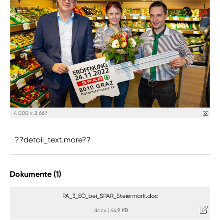
4 000 x 2 667
??detail_text.more??
Dokumente (1)
PA_3_EÖ_bei_SPAR_Steiermark.doc
.docx
|
64,9 KB