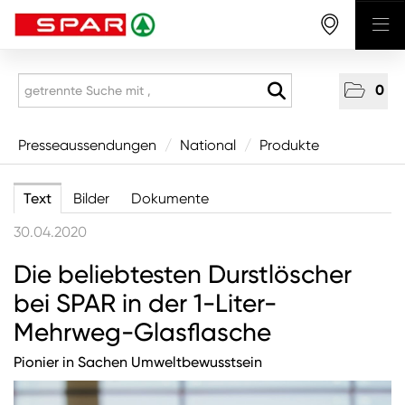
0
Presseaussendungen
Presseaussendungen
/
National
/
Produkte
National
Text
Bilder
Dokumente
Wirtschaft
30.04.2020
Produkte
Die beliebtesten Durstlöscher
Mitarbeitende & Karriere
bei SPAR in der 1-Liter-
CSR/Soziales
Mehrweg-Glasflasche
Aus den Regionen
Pionier in Sachen Umweltbewusstsein
Unternehmen