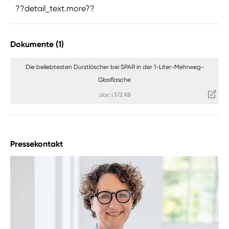
??detail_text.more??
Dokumente (1)
Die beliebtesten Durstlöscher bei SPAR in der 1-Liter-Mehrweg-
Glasflasche
.doc
|
572 KB
Pressekontakt