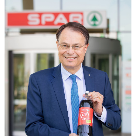
Nachhaltigkeit
ANMELDEN
Sie wollen unsere aktuellen Medienmitteilungen
automatisch per E-Mail erhalten? Dann tragen Sie
einfach Ihre Daten in unseren
Presseverteiler
ein
(Bitte beachten Sie, dass der Presseverteiler
ausschließlich für Medienkontakte und nicht für
Privatpersonen gedacht ist)
:
Zum Presseverteiler
Sie wollen Informationen über aktuelle Aktionen,
Produktneuheiten, attraktive Gewinnspiele uvm.
erhalten? Dann melden Sie sich zum
SPAR
Newsletter
an:
Zum SPAR Newsletter