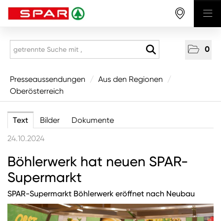
0
Presseaussendungen
Presseaussendungen
/
Aus den Regionen
/
Oberösterreich
National
Aus den Regionen
Text
Bilder
Dokumente
Vorarlberg
24.10.2024
Tirol
Böhlerwerk hat neuen SPAR-
Salzburg
Supermarkt
Oberösterreich
SPAR-Supermarkt Böhlerwerk eröffnet nach Neubau
Niederösterreich
Wien