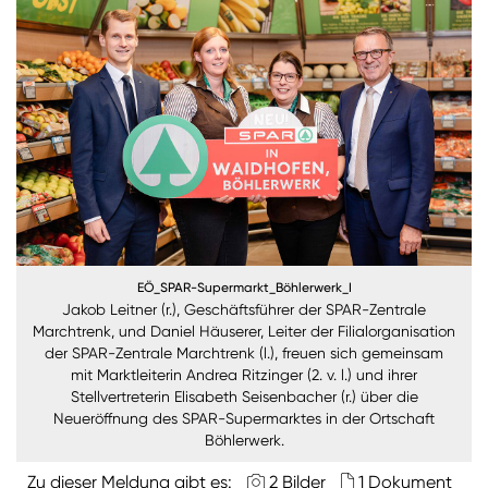
Burgenland
Steiermark
Kärnten
Unternehmen
Nachhaltigkeit
ANMELDEN
EÖ_SPAR-Supermarkt_Böhlerwerk_I
Sie wollen unsere aktuellen Medienmitteilungen
Jakob Leitner (r.), Geschäftsführer der SPAR-Zentrale
automatisch per E-Mail erhalten? Dann tragen Sie
Marchtrenk, und Daniel Häuserer, Leiter der Filialorganisation
einfach Ihre Daten in unseren
Presseverteiler
ein
der SPAR-Zentrale Marchtrenk (l.), freuen sich gemeinsam
(Bitte beachten Sie, dass der Presseverteiler
mit Marktleiterin Andrea Ritzinger (2. v. l.) und ihrer
ausschließlich für Medienkontakte und nicht für
Stellvertreterin Elisabeth Seisenbacher (r.) über die
Privatpersonen gedacht ist)
:
Neueröffnung des SPAR-Supermarktes in der Ortschaft
Böhlerwerk.
Zum Presseverteiler
Zu dieser Meldung gibt es:
2 Bilder
1 Dokument