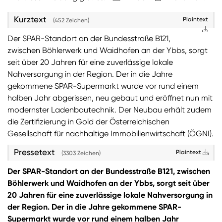
Kurztext
Sie wollen Informationen über aktuelle Aktionen,
Plaintext
(452 Zeichen)
Produktneuheiten, attraktive Gewinnspiele uvm.
Der SPAR-Standort an der Bundesstraße B121,
erhalten? Dann melden Sie sich zum
SPAR
zwischen Böhlerwerk und Waidhofen an der Ybbs, sorgt
Newsletter
an:
seit über 20 Jahren für eine zuverlässige lokale
Zum SPAR Newsletter
Nahversorgung in der Region. Der in die Jahre
gekommene SPAR-Supermarkt wurde vor rund einem
halben Jahr abgerissen, neu gebaut und eröffnet nun mit
modernster Ladenbautechnik. Der Neubau erhält zudem
die Zertifizierung in Gold der Österreichischen
Gesellschaft für nachhaltige Immobilienwirtschaft (ÖGNI).
Pressetext
Plaintext
(3303 Zeichen)
Der SPAR-Standort an der Bundesstraße B121, zwischen
Böhlerwerk und Waidhofen an der Ybbs, sorgt seit über
20 Jahren für eine zuverlässige lokale Nahversorgung in
der Region. Der in die Jahre gekommene SPAR-
Supermarkt wurde vor rund einem halben Jahr