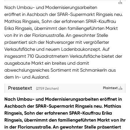
Nach Umbau- und Modernisierungsarbeiten
Sie wollen Informationen über aktuelle Aktionen,
eröffnet in Aschbach der SPAR-Supermarkt Ringseis neu.
Produktneuheiten, attraktive Gewinnspiele uvm.
Mathias Ringseis, Sohn der erfahrenen SPAR-Kauffrau
erhalten? Dann melden Sie sich zum
SPAR
Erika Ringseis, übernimmt den familiengeführten Markt
Newsletter
an:
von ihr in der Florianusstraße. An gewohnter Stelle
präsentiert sich der Nahversorger mit vergrößerter
Zum SPAR Newsletter
Verkaufsfläche und neuem Ladenbaukonzept. Auf
insgesamt 710 Quadratmetern Verkaufsfläche bietet der
ausgebaute Markt ein breites und damit
abwechslungsreiches Sortiment mit Schmankerln aus
dem In- und Ausland.
Pressetext
Plaintext
(2759 Zeichen)
Nach Umbau- und Modernisierungsarbeiten eröffnet in
Aschbach der SPAR-Supermarkt Ringseis neu. Mathias
Ringseis, Sohn der erfahrenen SPAR-Kauffrau Erika
Ringseis, übernimmt den familiengeführten Markt von ihr
in der Florianusstraße. An gewohnter Stelle präsentiert