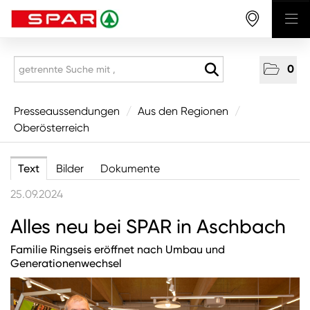
0
Presseaussendungen
Presseaussendungen
/
Aus den Regionen
/
Oberösterreich
National
Aus den Regionen
Text
Bilder
Dokumente
Vorarlberg
25.09.2024
Tirol
Alles neu bei SPAR in Aschbach
Salzburg
Familie Ringseis eröffnet nach Umbau und
Oberösterreich
Generationenwechsel
Niederösterreich
Wien