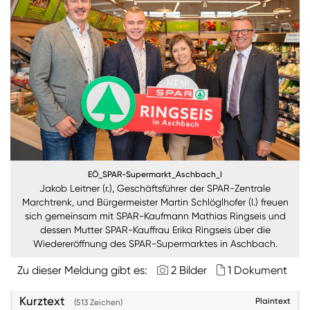
Burgenland
Steiermark
Kärnten
Unternehmen
Nachhaltigkeit
ANMELDEN
EÖ_SPAR-Supermarkt_Aschbach_I
Sie wollen unsere aktuellen Medienmitteilungen
Jakob Leitner (r.), Geschäftsführer der SPAR-Zentrale
Marchtrenk, und Bürgermeister Martin Schlöglhofer (l.) freuen
automatisch per E-Mail erhalten? Dann tragen Sie
sich gemeinsam mit SPAR-Kaufmann Mathias Ringseis und
einfach Ihre Daten in unseren
Presseverteiler
ein
dessen Mutter SPAR-Kauffrau Erika Ringseis über die
(Bitte beachten Sie, dass der Presseverteiler
Wiedereröffnung des SPAR-Supermarktes in Aschbach.
ausschließlich für Medienkontakte und nicht für
Privatpersonen gedacht ist)
:
Zu dieser Meldung gibt es:
2 Bilder
1 Dokument
Zum Presseverteiler
Kurztext
Plaintext
(513 Zeichen)