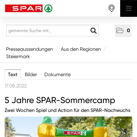
0
Presseaussendungen
Presseaussendungen
/
Aus den Regionen
/
Steiermark
National
Aus den Regionen
Text
Bilder
Dokumente
Vorarlberg
17.08.2022
Tirol
5 Jahre SPAR-Sommercamp
Salzburg
Zwei Wochen Spiel und Action für den SPAR-Nachwuchs
Oberösterreich
Niederösterreich
Wien