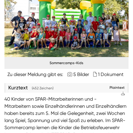
Burgenland
Steiermark
Kärnten
Unternehmen
Nachhaltigkeit
Sommercamps-Kids
Zu dieser Meldung gibt es:
5 Bilder
1 Dokument
ANMELDEN
Sie wollen unsere aktuellen Medienmitteilungen
Kurztext
automatisch per E-Mail erhalten? Dann tragen Sie
Plaintext
(452 Zeichen)
einfach Ihre Daten in unseren
Presseverteiler
ein
40 Kinder von SPAR-Mitarbeiterinnen und -
(Bitte beachten Sie, dass der Presseverteiler
Mitarbeitern sowie Einzelhändlerinnen und Einzelhändlern
ausschließlich für Medienkontakte und nicht für
haben bereits zum 5. Mal die Gelegenheit, zwei Wochen
Privatpersonen gedacht ist)
:
lang Spiel, Spannung und viel Spaß zu erleben. Im SPAR-
Zum Presseverteiler
Sommercamp lernen die Kinder die Betriebsfeuerwehr