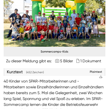
Burgenland
Steiermark
Kärnten
Unternehmen
Nachhaltigkeit
Sommercamps-Kids
Zu dieser Meldung gibt es:
5 Bilder
1 Dokument
ANMELDEN
Sie wollen unsere aktuellen Medienmitteilungen
Kurztext
automatisch per E-Mail erhalten? Dann tragen Sie
Plaintext
(452 Zeichen)
einfach Ihre Daten in unseren
Presseverteiler
ein
40 Kinder von SPAR-Mitarbeiterinnen und -
(Bitte beachten Sie, dass der Presseverteiler
Mitarbeitern sowie Einzelhändlerinnen und Einzelhändlern
ausschließlich für Medienkontakte und nicht für
haben bereits zum 5. Mal die Gelegenheit, zwei Wochen
Privatpersonen gedacht ist)
:
lang Spiel, Spannung und viel Spaß zu erleben. Im SPAR-
Zum Presseverteiler
Sommercamp lernen die Kinder die Betriebsfeuerwehr