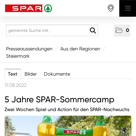
0
Presseaussendungen
Presseaussendungen
/
Aus den Regionen
/
Steiermark
National
Aus den Regionen
Text
Bilder
Dokumente
Vorarlberg
17.08.2022
Tirol
5 Jahre SPAR-Sommercamp
Salzburg
Zwei Wochen Spiel und Action für den SPAR-Nachwuchs
Oberösterreich
Niederösterreich
Wien