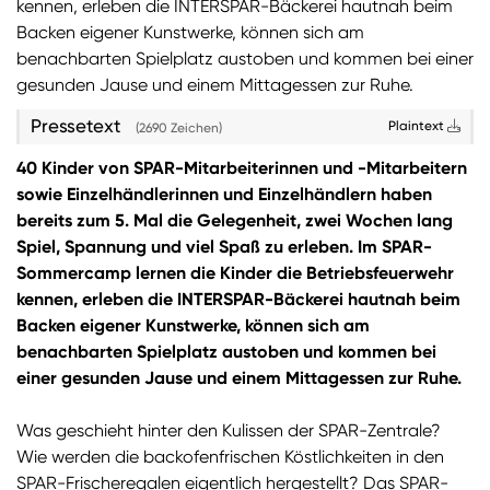
kennen, erleben die INTERSPAR-Bäckerei hautnah beim
Backen eigener Kunstwerke, können sich am
Sie wollen Informationen über aktuelle Aktionen,
benachbarten Spielplatz austoben und kommen bei einer
Produktneuheiten, attraktive Gewinnspiele uvm.
gesunden Jause und einem Mittagessen zur Ruhe.
erhalten? Dann melden Sie sich zum
SPAR
Newsletter
an:
Pressetext
Plaintext
(2690 Zeichen)
Zum SPAR Newsletter
40 Kinder von SPAR-Mitarbeiterinnen und -Mitarbeitern
sowie Einzelhändlerinnen und Einzelhändlern haben
bereits zum 5. Mal die Gelegenheit, zwei Wochen lang
Spiel, Spannung und viel Spaß zu erleben. Im SPAR-
Sommercamp lernen die Kinder die Betriebsfeuerwehr
kennen, erleben die INTERSPAR-Bäckerei hautnah beim
Backen eigener Kunstwerke, können sich am
benachbarten Spielplatz austoben und kommen bei
einer gesunden Jause und einem Mittagessen zur Ruhe.
Was geschieht hinter den Kulissen der SPAR-Zentrale?
Wie werden die backofenfrischen Köstlichkeiten in den
SPAR-Frischeregalen eigentlich hergestellt? Das SPAR-