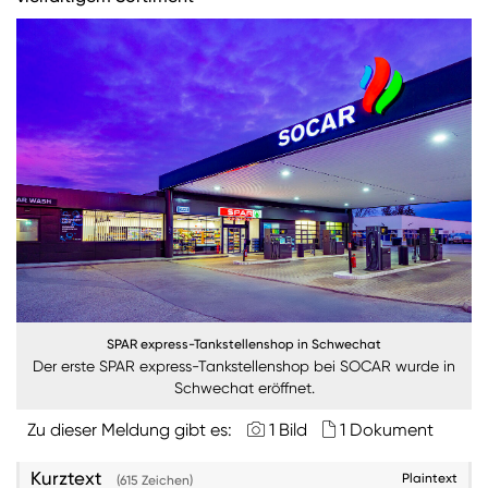
Burgenland
Steiermark
Kärnten
Unternehmen
Nachhaltigkeit
ANMELDEN
Sie wollen unsere aktuellen Medienmitteilungen
automatisch per E-Mail erhalten? Dann tragen Sie
einfach Ihre Daten in unseren
Presseverteiler
ein
SPAR express-Tankstellenshop in Schwechat
Der erste SPAR express-Tankstellenshop bei SOCAR wurde in
(Bitte beachten Sie, dass der Presseverteiler
Schwechat eröffnet.
ausschließlich für Medienkontakte und nicht für
Privatpersonen gedacht ist)
:
Zu dieser Meldung gibt es:
1 Bild
1 Dokument
Zum Presseverteiler
Kurztext
Plaintext
(615 Zeichen)