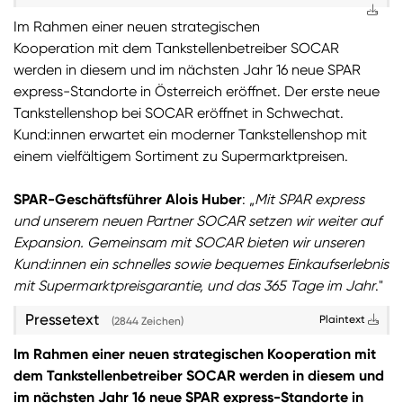
Im Rahmen einer neuen strategischen
Sie wollen Informationen über aktuelle Aktionen,
Kooperation mit dem Tankstellenbetreiber SOCAR
Produktneuheiten, attraktive Gewinnspiele uvm.
werden in diesem und im nächsten Jahr 16 neue SPAR
erhalten? Dann melden Sie sich zum
SPAR
express-Standorte in Österreich eröffnet. Der erste neue
Newsletter
an:
Tankstellenshop bei SOCAR eröffnet in Schwechat.
Zum SPAR Newsletter
Kund:innen erwartet ein moderner Tankstellenshop mit
einem vielfältigem Sortiment zu Supermarktpreisen.
SPAR-Geschäftsführer Alois Huber
: „
Mit SPAR express
und unserem neuen Partner SOCAR setzen wir weiter auf
Expansion. Gemeinsam mit SOCAR bieten wir unseren
Kund:innen ein schnelles sowie bequemes Einkaufserlebnis
mit Supermarktpreisgarantie, und das 365 Tage im Jahr
."
Pressetext
Plaintext
(2844 Zeichen)
Im Rahmen einer neuen strategischen Kooperation mit
dem Tankstellenbetreiber SOCAR werden in diesem und
im nächsten Jahr 16 neue SPAR express-Standorte in