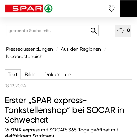
0
Presseaussendungen
Presseaussendungen
/
Aus den Regionen
/
Niederösterreich
National
Aus den Regionen
Text
Bilder
Dokumente
Vorarlberg
18.12.2024
Tirol
Erster „SPAR express-
Salzburg
Tankstellenshop“ bei SOCAR in
Oberösterreich
Schwechat
Niederösterreich
16 SPAR express mit SOCAR: 365 Tage geöffnet mit
Wien
vielfältigem Sortiment