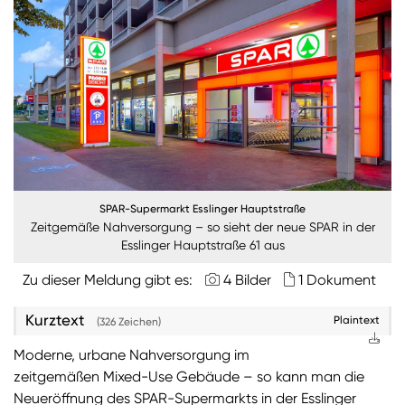
Burgenland
Steiermark
Kärnten
Unternehmen
Nachhaltigkeit
SPAR-Supermarkt Esslinger Hauptstraße
ANMELDEN
Zeitgemäße Nahversorgung – so sieht der neue SPAR in der
Esslinger Hauptstraße 61 aus
Sie wollen unsere aktuellen Medienmitteilungen
automatisch per E-Mail erhalten? Dann tragen Sie
Zu dieser Meldung gibt es:
4 Bilder
1 Dokument
einfach Ihre Daten in unseren
Presseverteiler
ein
(Bitte beachten Sie, dass der Presseverteiler
Kurztext
Plaintext
(326 Zeichen)
ausschließlich für Medienkontakte und nicht für
Privatpersonen gedacht ist)
:
Moderne, urbane Nahversorgung im
zeitgemäßen Mixed-Use Gebäude – so kann man die
Zum Presseverteiler
Neueröffnung des SPAR-Supermarkts in der Esslinger