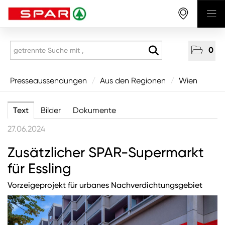
0
Presseaussendungen
Presseaussendungen
/
Aus den Regionen
/
Wien
National
Text
Bilder
Dokumente
Aus den Regionen
27.06.2024
Vorarlberg
Zusätzlicher SPAR-Supermarkt
Tirol
für Essling
Salzburg
Vorzeigeprojekt für urbanes Nachverdichtungsgebiet
Oberösterreich
Niederösterreich
Wien