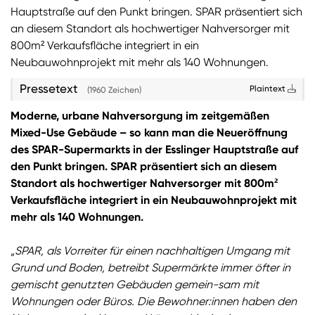
Hauptstraße auf den Punkt bringen. SPAR präsentiert sich
an diesem Standort als hochwertiger Nahversorger mit
Sie wollen Informationen über aktuelle Aktionen,
Produktneuheiten, attraktive Gewinnspiele uvm.
800m² Verkaufsfläche integriert in ein
erhalten? Dann melden Sie sich zum
SPAR
Neubauwohnprojekt mit mehr als 140 Wohnungen.
Newsletter
an:
Pressetext
Plaintext
(1960 Zeichen)
Zum SPAR Newsletter
Moderne, urbane Nahversorgung im zeitgemäßen
Mixed-Use Gebäude – so kann man die Neueröffnung
des SPAR-Supermarkts in der Esslinger Hauptstraße auf
den Punkt bringen. SPAR präsentiert sich an diesem
Standort als hochwertiger Nahversorger mit 800m²
Verkaufsfläche integriert in ein Neubauwohnprojekt mit
mehr als 140 Wohnungen.
„
SPAR, als Vorreiter für einen nachhaltigen Umgang mit
Grund und Boden, betreibt Supermärkte immer öfter in
gemischt genutzten Gebäuden gemein-sam mit
Wohnungen oder Büros. Die Bewohner:innen haben den