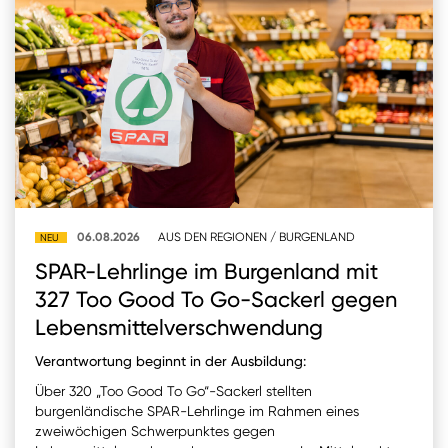
Burgenland
Steiermark
Kärnten
Unternehmen
Nachhaltigkeit
06.08.2026
AUS DEN REGIONEN
/
BURGENLAND
NEU
ANMELDEN
SPAR-Lehrlinge im Burgenland mit
Sie wollen unsere aktuellen Medienmitteilungen
automatisch per E-Mail erhalten? Dann tragen Sie
327 Too Good To Go-Sackerl gegen
einfach Ihre Daten in unseren
Presseverteiler
ein
Lebensmittelverschwendung
(Bitte beachten Sie, dass der Presseverteiler
ausschließlich für Medienkontakte und nicht für
Verantwortung beginnt in der Ausbildung:
Privatpersonen gedacht ist)
:
Über 320 „Too Good To Go“-Sackerl stellten
burgenländische SPAR-Lehrlinge im Rahmen eines
Zum Presseverteiler
zweiwöchigen Schwerpunktes gegen