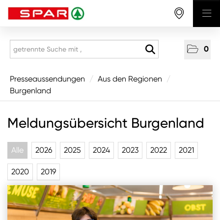
0
Presseaussendungen
Presseaussendungen
/
Aus den Regionen
/
Burgenland
National
Aus den Regionen
Meldungsübersicht Burgenland
Vorarlberg
Alle
2026
2025
2024
2023
2022
2021
Tirol
Salzburg
2020
2019
Oberösterreich
Niederösterreich
Wien