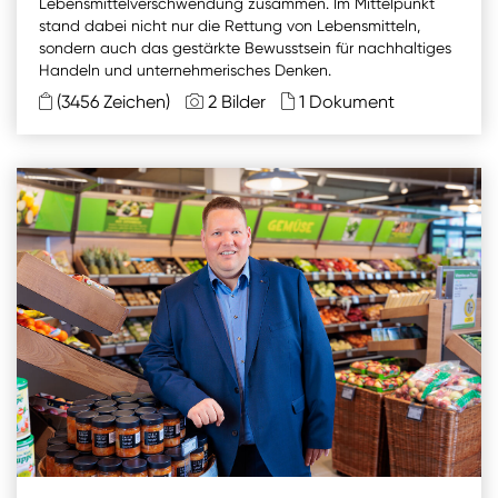
Lebensmittelverschwendung zusammen. Im Mittelpunkt
stand dabei nicht nur die Rettung von Lebensmitteln,
Sie wollen Informationen über aktuelle Aktionen,
sondern auch das gestärkte Bewusstsein für nachhaltiges
Produktneuheiten, attraktive Gewinnspiele uvm.
Handeln und unternehmerisches Denken.
erhalten? Dann melden Sie sich zum
SPAR
(3456 Zeichen)
2 Bilder
1 Dokument
Newsletter
an:
Zum SPAR Newsletter